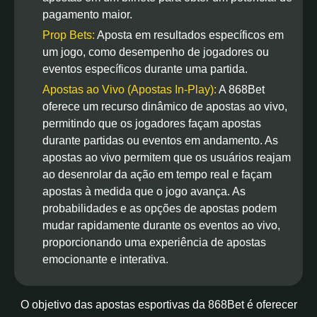
pagamento maior.
Prop Bets:
Aposta em resultados específicos em
um jogo, como desempenho de jogadores ou
eventos específicos durante uma partida.
Apostas ao Vivo (Apostas In-Play):
A 868Bet
oferece um recurso dinâmico de apostas ao vivo,
permitindo que os jogadores façam apostas
durante partidas ou eventos em andamento. As
apostas ao vivo permitem que os usuários reajam
ao desenrolar da ação em tempo real e façam
apostas à medida que o jogo avança. As
probabilidades e as opções de apostas podem
mudar rapidamente durante os eventos ao vivo,
proporcionando uma experiência de apostas
emocionante e interativa.
O objetivo das apostas esportivas da 868Bet é oferecer