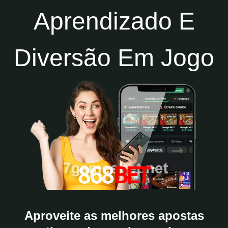
Aprendizado E
Diversão Em Jogo
Aproveite as melhores apostas