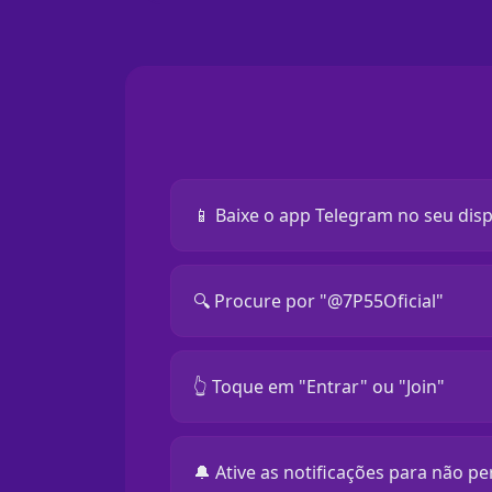
📱 Baixe o app Telegram no seu disp
🔍 Procure por "@7P55Oficial"
👆 Toque em "Entrar" ou "Join"
🔔 Ative as notificações para não p