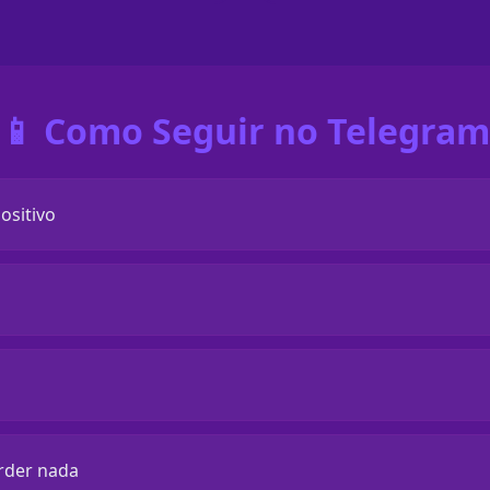
📱 Como Seguir no Telegram
ositivo
erder nada