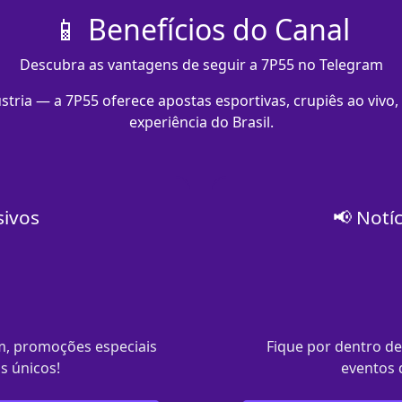
📱 Benefícios do Canal
Descubra as vantagens de seguir a 7P55 no Telegram
stria — a 7P55 oferece apostas esportivas, crupiês ao vivo
experiência do Brasil.
sivos
📢 Notí
m, promoções especiais
Fique por dentro d
s únicos!
eventos 