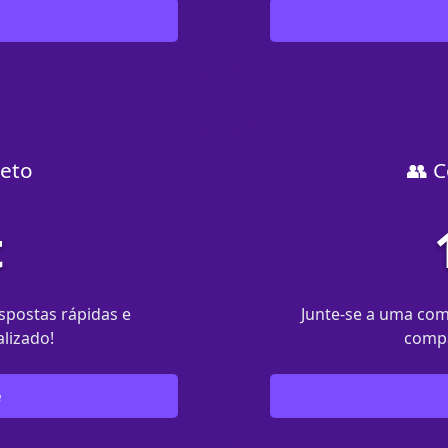
reto
👥 
t
espostas rápidas e
Junte-se a uma com
lizado!
compa
e