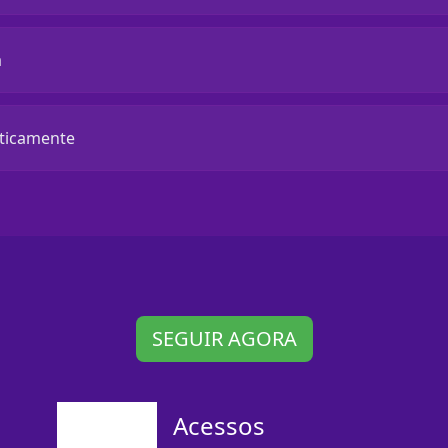
a
aticamente
SEGUIR AGORA
Acessos