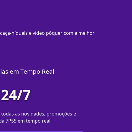
, caça-níqueis e vídeo pôquer com a melhor
cias em Tempo Real
24/7
e todas as novidades, promoções e
da 7P55 em tempo real!