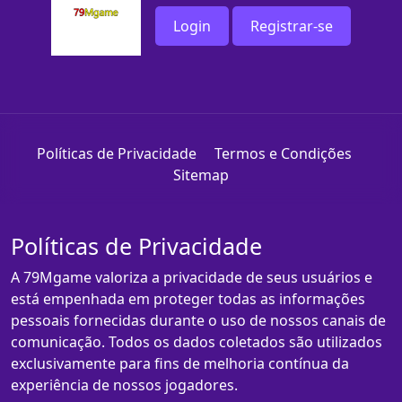
Login
Registrar-se
Políticas de Privacidade
Termos e Condições
Sitemap
Políticas de Privacidade
A 79Mgame valoriza a privacidade de seus usuários e
está empenhada em proteger todas as informações
pessoais fornecidas durante o uso de nossos canais de
comunicação. Todos os dados coletados são utilizados
exclusivamente para fins de melhoria contínua da
experiência de nossos jogadores.