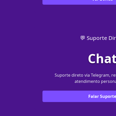
💬 Suporte Di
Cha
Suporte direto via Telegram, r
atendimento persona
Falar Suport