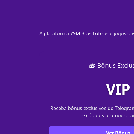
A plataforma 79M Brasil oferece jogos d
🎁 Bônus Exclu
VIP
Receba bônus exclusivos do Telegra
e códigos promocionai
Ver Bônus