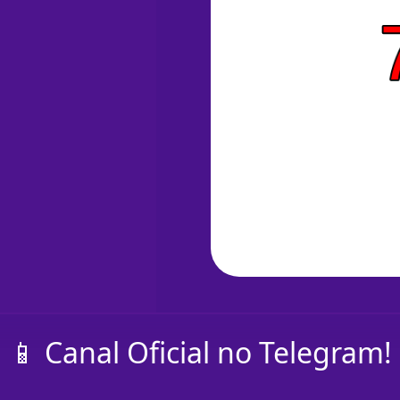
📱 Canal Oficial no Telegram!