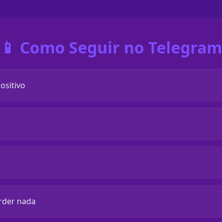
📱 Como Seguir no Telegram
ositivo
erder nada