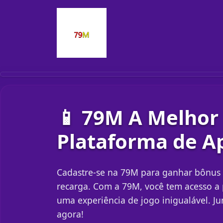
📱 79M A Melhor
Plataforma de A
Cadastre-se na 79M para ganhar bônus 
recarga. Com a 79M, você tem acesso a 
uma experiência de jogo inigualável. J
agora!