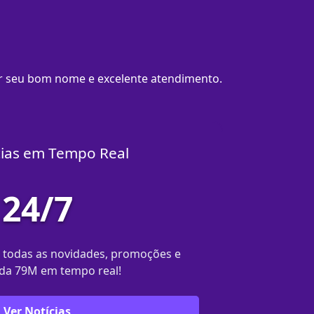
or seu bom nome e excelente atendimento.
cias em Tempo Real
24/7
e todas as novidades, promoções e
da 79M em tempo real!
Ver Notícias