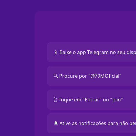
📱 Baixe o app Telegram no seu disp
🔍 Procure por "@79MOficial"
👆 Toque em "Entrar" ou "Join"
🔔 Ative as notificações para não p