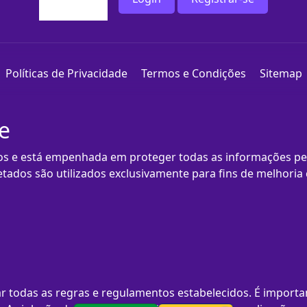
Políticas de Privacidade
Termos e Condições
Sitemap
de
rios e está empenhada em proteger todas as informações pe
tados são utilizados exclusivamente para fins de melhoria
todas as regras e regulamentos estabelecidos. É importan