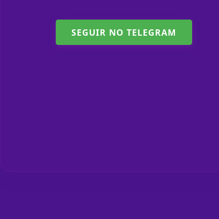
SEGUIR NO TELEGRAM