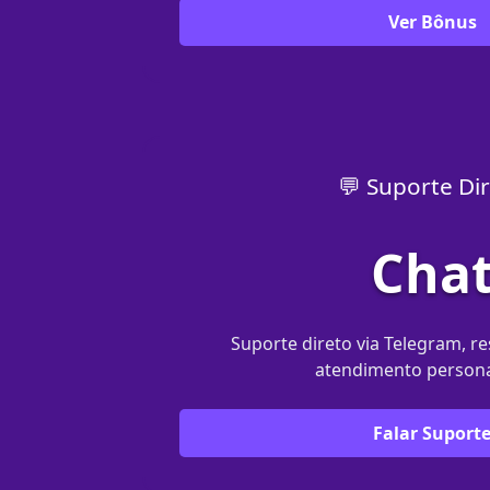
Ver Bônus
💬 Suporte Di
Cha
Suporte direto via Telegram, r
atendimento persona
Falar Suport