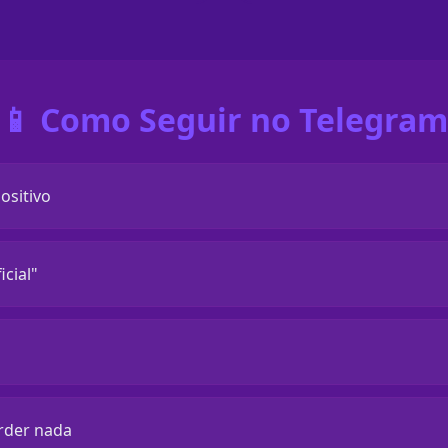
📱 Como Seguir no Telegram
ositivo
cial"
erder nada