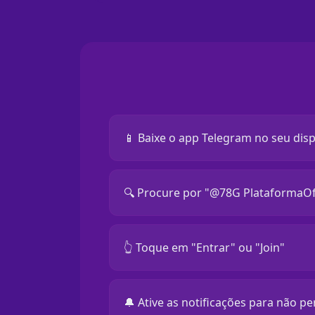
📱 Baixe o app Telegram no seu disp
🔍 Procure por "@78G PlataformaOfi
👆 Toque em "Entrar" ou "Join"
🔔 Ative as notificações para não p