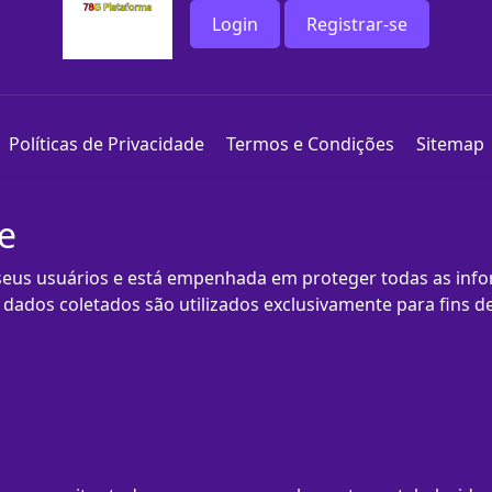
Login
Registrar-se
Políticas de Privacidade
Termos e Condições
Sitemap
de
 seus usuários e está empenhada em proteger todas as inf
dados coletados são utilizados exclusivamente para fins d