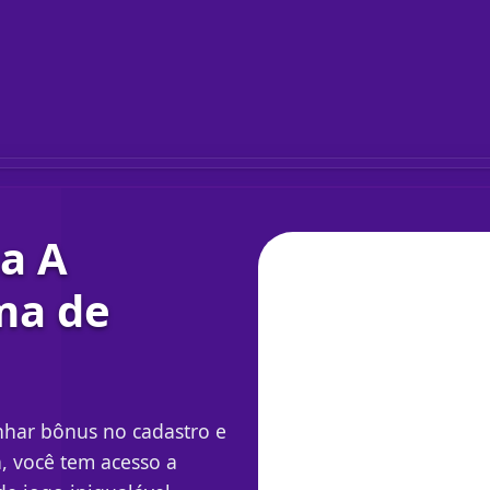
a A
ma de
nhar bônus no cadastro e
, você tem acesso a