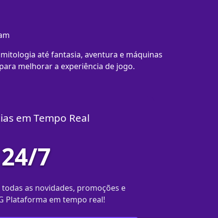
ram
 mitologia até fantasia, aventura e máquinas
 para melhorar a experiência de jogo.
cias em Tempo Real
24/7
e todas as novidades, promoções e
G Plataforma em tempo real!