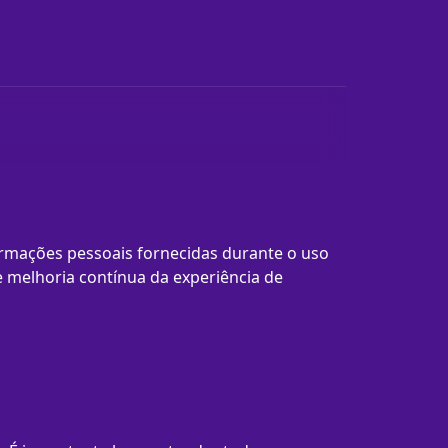
ormações pessoais fornecidas durante o uso
e melhoria contínua da experiência de