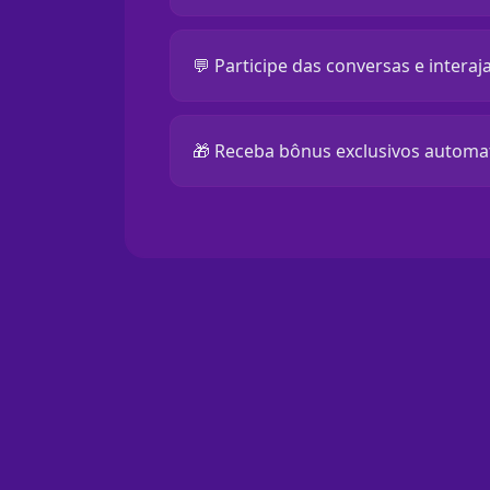
💬 Participe das conversas e interaj
🎁 Receba bônus exclusivos autom