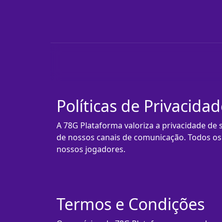
Políticas de Privacida
A 78G Plataforma valoriza a privacidade de
de nossos canais de comunicação. Todos os 
nossos jogadores.
Termos e Condições