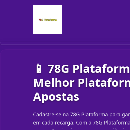
📱 78G Plataform
Melhor Platafor
Apostas
Cadastre-se na 78G Plataforma para ga
em cada recarga. Com a 78G Plataforma