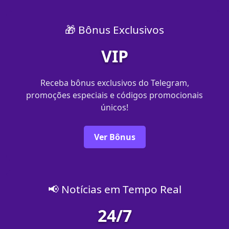
🎁 Bônus Exclusivos
VIP
Receba bônus exclusivos do Telegram,
promoções especiais e códigos promocionais
únicos!
Ver Bônus
📢 Notícias em Tempo Real
24/7