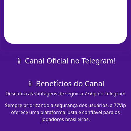
📱 Canal Oficial no Telegram!
📱 Benefícios do Canal
Descubra as vantagens de seguir a 77Vip no Telegram
Sempre priorizando a segurança dos usuários, a 77Vip
oferece uma plataforma justa e confiável para os
jogadores brasileiros.