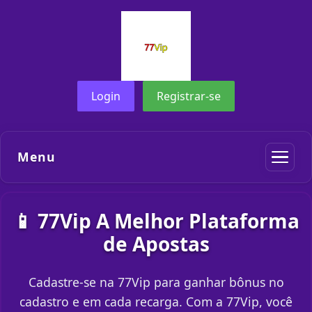
Login
Registrar-se
Menu
📱 77Vip A Melhor Plataforma
de Apostas
Cadastre-se na 77Vip para ganhar bônus no
cadastro e em cada recarga. Com a 77Vip, você