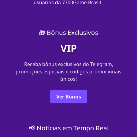
usuários da 7700Game Brasil .
🎁 Bônus Exclusivos
VIP
Receba bônus exclusivos do Telegram,
promoções especiais e códigos promocionais
únicos!
Ver Bônus
📢 Notícias em Tempo Real