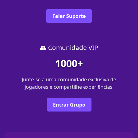
Falar Suporte
👥 Comunidade VIP
1000+
Junte-se a uma comunidade exclusiva de
jogadores e compartilhe experiências!
Entrar Grupo