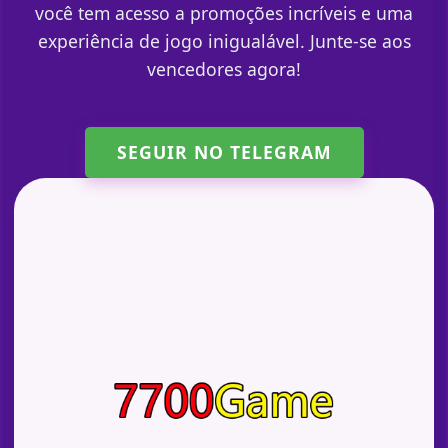
você tem acesso a promoções incríveis e uma
experiência de jogo inigualável. Junte-se aos
vencedores agora!
SEGUIR NO TELEGRAM