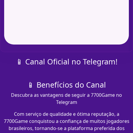
📱 Canal Oficial no Telegram!
📱 Benefícios do Canal
Descubra as vantagens de seguir a 7700Game no
Telegram
Com serviço de qualidade e ótima reputação, a
7700Game conquistou a confiança de muitos jogadores
brasileiros, tornando-se a plataforma preferida dos