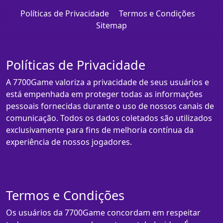
Políticas de Privacidade
Termos e Condições
Sitemap
Políticas de Privacidade
A 7700Game valoriza a privacidade de seus usuários e
está empenhada em proteger todas as informações
pessoais fornecidas durante o uso de nossos canais de
comunicação. Todos os dados coletados são utilizados
exclusivamente para fins de melhoria contínua da
experiência de nossos jogadores.
Termos e Condições
Os usuários da 7700Game concordam em respeitar