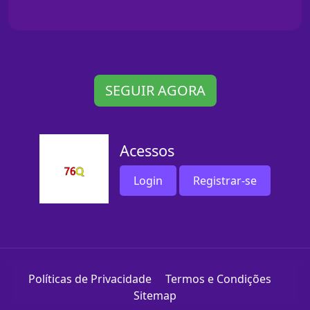
SEGUIR AGORA
Acessos
Login
Registrar-se
Políticas de Privacidade
Termos e Condições
Sitemap