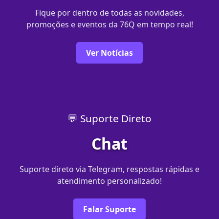
Fique por dentro de todas as novidades,
promoções e eventos da 76Q em tempo real!
Ver Notícias
💬 Suporte Direto
Chat
Suporte direto via Telegram, respostas rápidas e
atendimento personalizado!
Falar Suporte