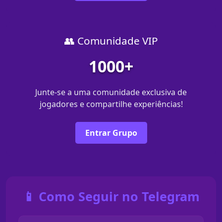
👥 Comunidade VIP
1000+
Junte-se a uma comunidade exclusiva de
jogadores e compartilhe experiências!
Entrar Grupo
📱 Como Seguir no Telegram