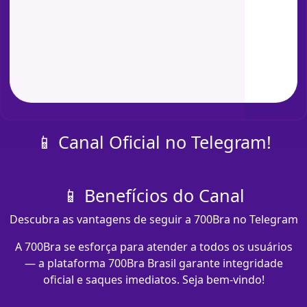
📱 Canal Oficial no Telegram!
📱 Benefícios do Canal
Descubra as vantagens de seguir a 700Bra no Telegram
A 700Bra se esforça para atender a todos os usuários
— a plataforma 700Bra Brasil garante integridade
oficial e saques imediatos. Seja bem-vindo!