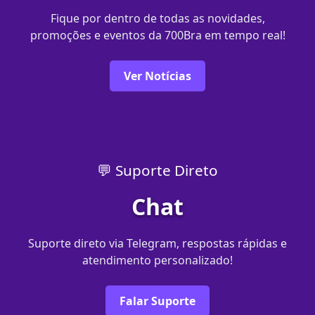
Fique por dentro de todas as novidades,
promoções e eventos da 700Bra em tempo real!
Ver Notícias
💬 Suporte Direto
Chat
Suporte direto via Telegram, respostas rápidas e
atendimento personalizado!
Falar Suporte