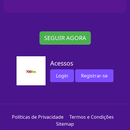
SEGUIR AGORA
Acessos
Login
Registrar-se
Políticas de Privacidade
Termos e Condições
Sitemap