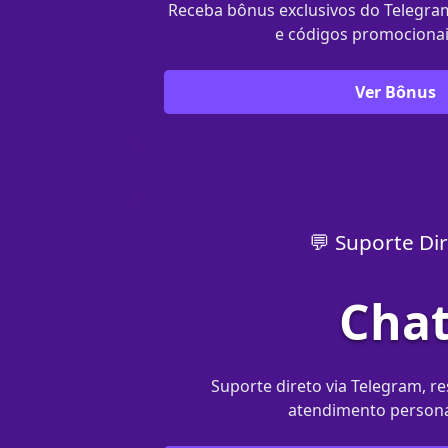
Receba bônus exclusivos do Telegra
e códigos promocionai
Ver Bônus
💬 Suporte Di
Cha
Suporte direto via Telegram, r
atendimento persona