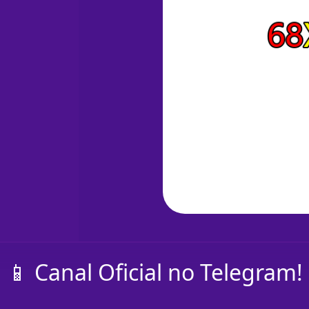
📱 Canal Oficial no Telegram!