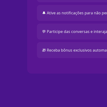
🔔 Ative as notificações para não p
💬 Participe das conversas e interaj
🎁 Receba bônus exclusivos autom