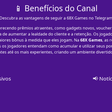
📱 Benefícios do Canal
Descubra as vantagens de seguir a 68X Games no Telegra
recendo prêmios atraentes, como gadgets novos, vouchers 
e aumentar a lealdade do cliente e a retenção. Os jogado
iores bônus à medida que eles jogam. Na
68X Games
, as
s os jogadores entendam como acumular e utilizar seus pon
ntes até os mais experientes, criando um ambiente divertido
sivos
📢 Notí