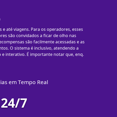
m
e até viagens. Para os operadores, esses
res são convidados a ficar de olho nas
 recompensas são facilmente acessadas e as
tos. O sistema é inclusivo, atendendo a
 e interativo. É importante notar que, enq.
cias em Tempo Real
24/7