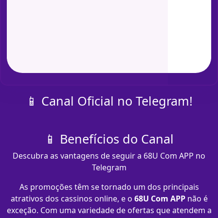
📱 Canal Oficial no Telegram!
📱 Benefícios do Canal
Descubra as vantagens de seguir a 68U Com APP no
Telegram
As promoções têm se tornado um dos principais
atrativos dos cassinos online, e o
68U Com APP
não é
exceção. Com uma variedade de ofertas que atendem a