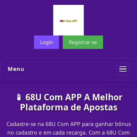
Login
Registrar-se
Menu
📱 68U Com APP A Melhor
Plataforma de Apostas
Cadastre-se na 68U Com APP para ganhar bônus
no cadastro e em cada recarga. Com a 68U Com