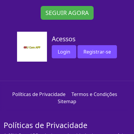
SEGUIR AGORA
Acessos
Login
Registrar-se
Políticas de Privacidade
Termos e Condições
Sitemap
Políticas de Privacidade