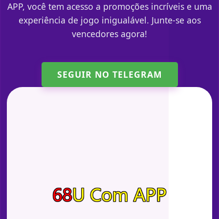
APP, você tem acesso a promoções incríveis e uma
experiência de jogo inigualável. Junte-se aos
vencedores agora!
SEGUIR NO TELEGRAM