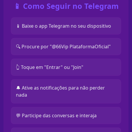
📱 Como Seguir no Telegram
📱 Baixe o app Telegram no seu dispositivo
🔍 Procure por "@66Vip PlataformaOficial"
👆 Toque em "Entrar" ou "Join"
🔔 Ative as notificações para não perder
nada
💬 Participe das conversas e interaja