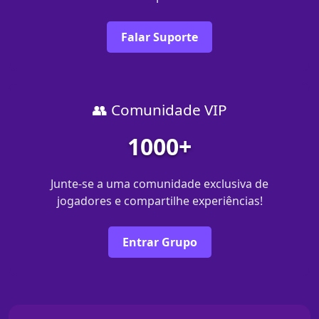
Falar Suporte
👥 Comunidade VIP
1000+
Junte-se a uma comunidade exclusiva de
jogadores e compartilhe experiências!
Entrar Grupo