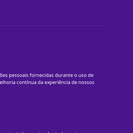
ões pessoais fornecidas durante o uso de
elhoria contínua da experiência de nossos