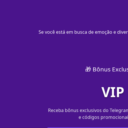
Se você está em busca de emoção e diver
🎁 Bônus Exclu
VIP
Receba bônus exclusivos do Telegra
e códigos promocionai