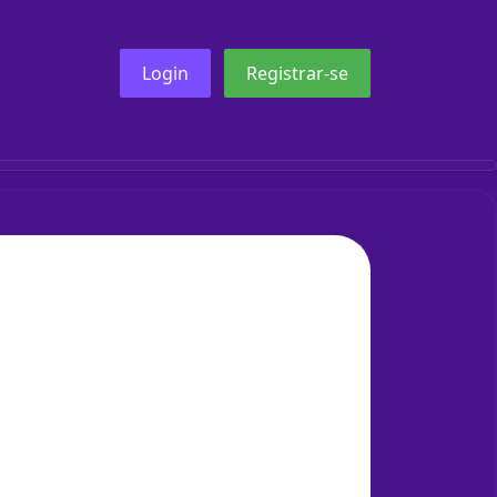
Login
Registrar-se