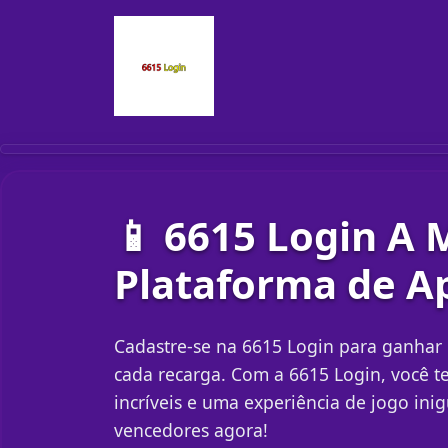
📱 6615 Login A 
Plataforma de A
Cadastre-se na 6615 Login para ganhar
cada recarga. Com a 6615 Login, você 
incríveis e uma experiência de jogo inig
vencedores agora!