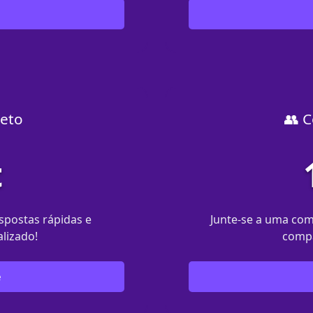
reto
👥 
t
espostas rápidas e
Junte-se a uma com
lizado!
compa
e