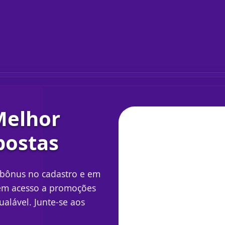
Melhor
postas
 bônus no cadastro e em
tem acesso a promoções
ualável. Junte-se aos