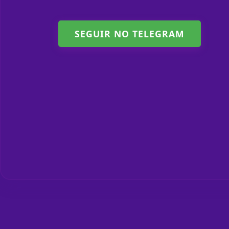
SEGUIR NO TELEGRAM