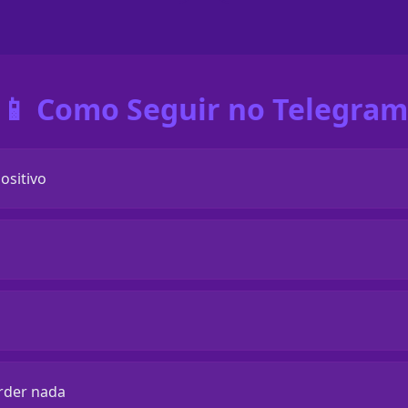
📱 Como Seguir no Telegram
ositivo
"
erder nada