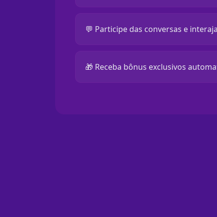
💬 Participe das conversas e interaj
🎁 Receba bônus exclusivos autom