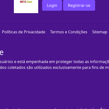
Login
Registrar-se
Políticas de Privacidade
Termos e Condições
Sitemap
de
usuários e está empenhada em proteger todas as informaçõ
os coletados são utilizados exclusivamente para fins de m