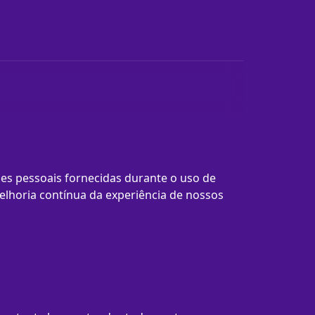
es pessoais fornecidas durante o uso de
elhoria contínua da experiência de nossos