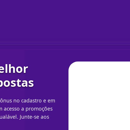
elhor
postas
bônus no cadastro e em
em acesso a promoções
ualável. Junte-se aos