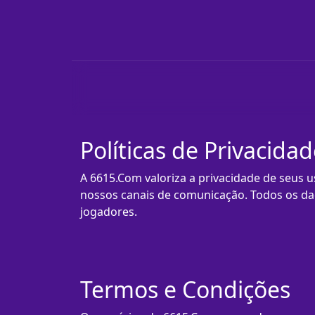
Políticas de Privacida
A 6615.Com valoriza a privacidade de seus 
nossos canais de comunicação. Todos os dad
jogadores.
Termos e Condições