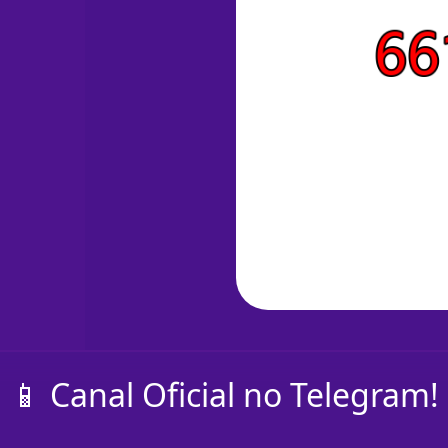
📱 Canal Oficial no Telegram!