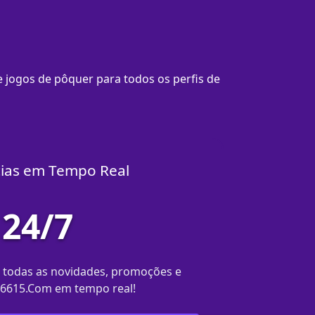
 e jogos de pôquer para todos os perfis de
cias em Tempo Real
24/7
e todas as novidades, promoções e
 6615.Com em tempo real!