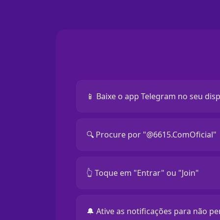
📱 Baixe o app Telegram no seu disp
🔍 Procure por "@6615.ComOficial"
👆 Toque em "Entrar" ou "Join"
🔔 Ative as notificações para não p