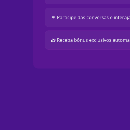
💬 Participe das conversas e interaj
🎁 Receba bônus exclusivos autom