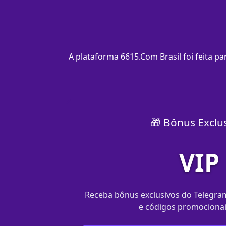
A plataforma 6615.Com Brasil foi feita pa
🎁 Bônus Exclu
VIP
Receba bônus exclusivos do Telegra
e códigos promocionai