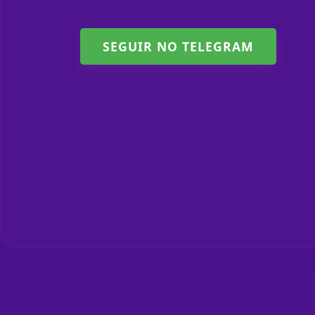
SEGUIR NO TELEGRAM