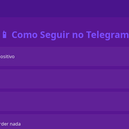
📱 Como Seguir no Telegram
ositivo
erder nada