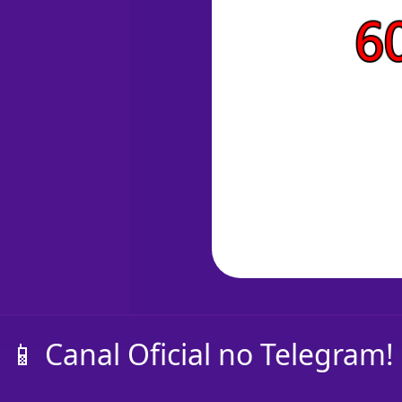
📱 Canal Oficial no Telegram!