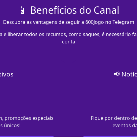
📱 Benefícios do Canal
Descubra as vantagens de seguir a 600Jogo no Telegram
a e liberar todos os recursos, como saques, é necessário f
conta
sivos
📢 Notí
m, promoções especiais
Fique por dentro d
s únicos!
eventos d