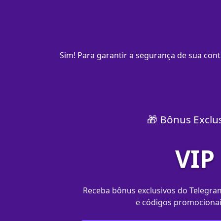
Sim! Para garantir a segurança de sua cont
🎁 Bônus Exclu
VIP
Receba bônus exclusivos do Telegra
e códigos promocionai