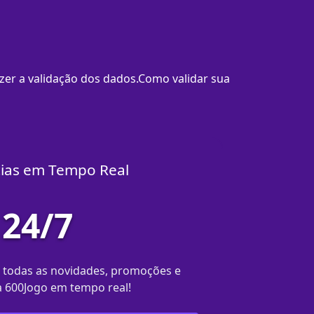
azer a validação dos dados.Como validar sua
cias em Tempo Real
24/7
e todas as novidades, promoções e
a 600Jogo em tempo real!