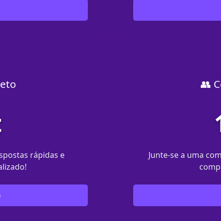
reto
👥 
t
espostas rápidas e
Junte-se a uma com
lizado!
compa
e