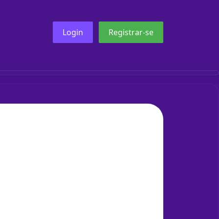
Login
Registrar-se