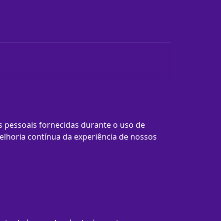
s pessoais fornecidas durante o uso de
elhoria contínua da experiência de nossos