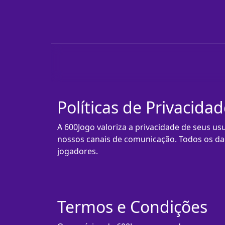
Políticas de Privacida
A 600Jogo valoriza a privacidade de seus u
nossos canais de comunicação. Todos os dad
jogadores.
Termos e Condições