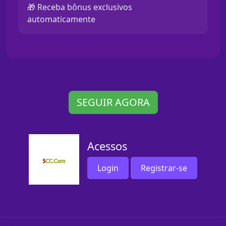
🎁 Receba bônus exclusivos
automaticamente
SEGUIR AGORA
Acessos
Login
Registrar-se