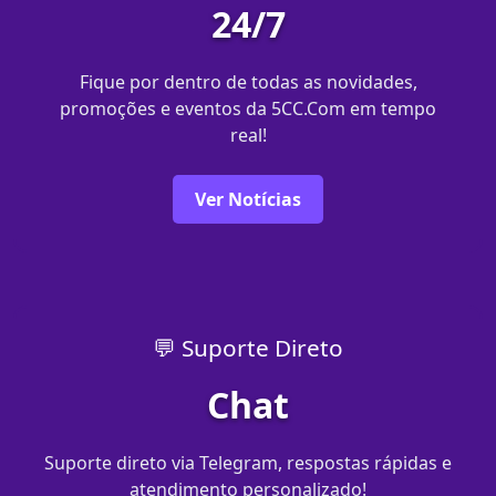
24/7
Fique por dentro de todas as novidades,
promoções e eventos da 5CC.Com em tempo
real!
Ver Notícias
💬 Suporte Direto
Chat
Suporte direto via Telegram, respostas rápidas e
atendimento personalizado!