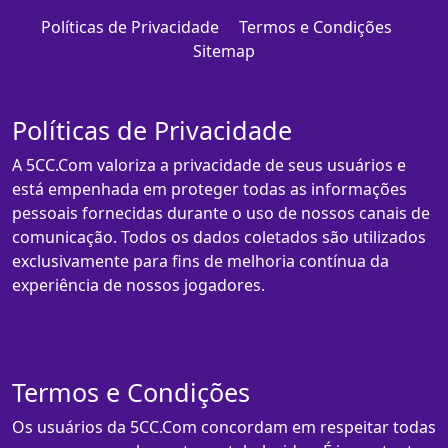
Políticas de Privacidade
Termos e Condições
Sitemap
Políticas de Privacidade
A 5CC.Com valoriza a privacidade de seus usuários e
está empenhada em proteger todas as informações
pessoais fornecidas durante o uso de nossos canais de
comunicação. Todos os dados coletados são utilizados
exclusivamente para fins de melhoria contínua da
experiência de nossos jogadores.
Termos e Condições
Os usuários da 5CC.Com concordam em respeitar todas