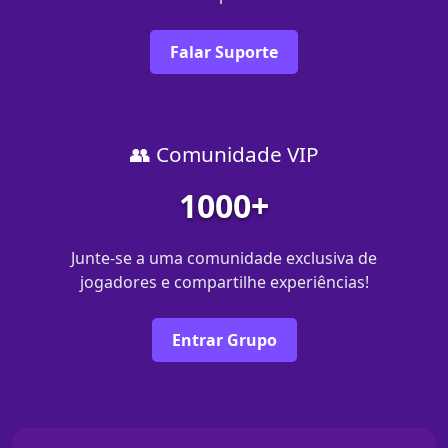
Falar Suporte
👥 Comunidade VIP
1000+
Junte-se a uma comunidade exclusiva de
jogadores e compartilhe experiências!
Entrar Grupo