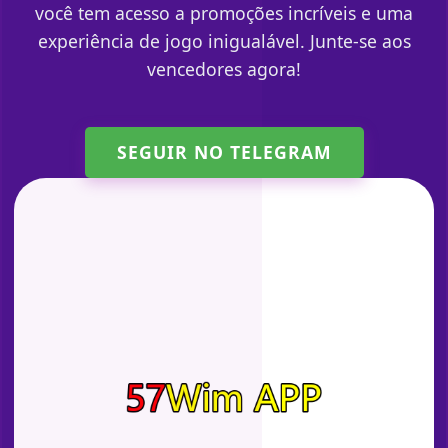
você tem acesso a promoções incríveis e uma
experiência de jogo inigualável. Junte-se aos
vencedores agora!
SEGUIR NO TELEGRAM