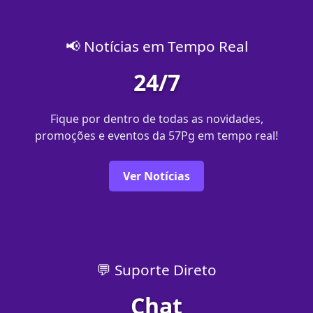
📢 Notícias em Tempo Real
24/7
Fique por dentro de todas as novidades,
promoções e eventos da 57Pg em tempo real!
Ver Notícias
💬 Suporte Direto
Chat