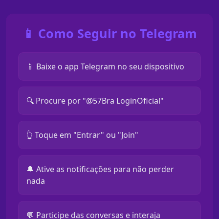
📱 Como Seguir no Telegram
📱 Baixe o app Telegram no seu dispositivo
🔍 Procure por "@57Bra LoginOficial"
👆 Toque em "Entrar" ou "Join"
🔔 Ative as notificações para não perder
nada
💬 Participe das conversas e interaja