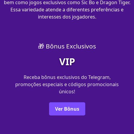
bem como jogos exclusivos como Sic Bo e Dragon Tiger.
Essa variedade atende a diferentes preferências e
interesses dos jogadores.
🎁 Bônus Exclusivos
VIP
Receba bônus exclusivos do Telegram,
promoções especiais e códigos promocionais
únicos!
Ver Bônus