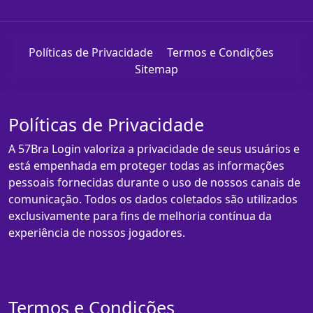
Políticas de Privacidade
Termos e Condições
Sitemap
Políticas de Privacidade
A 57Bra Login valoriza a privacidade de seus usuários e
está empenhada em proteger todas as informações
pessoais fornecidas durante o uso de nossos canais de
comunicação. Todos os dados coletados são utilizados
exclusivamente para fins de melhoria contínua da
experiência de nossos jogadores.
Termos e Condições