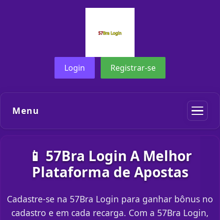
Login
Registrar-se
Menu
📱 57Bra Login A Melhor
Plataforma de Apostas
Cadastre-se na 57Bra Login para ganhar bônus no
cadastro e em cada recarga. Com a 57Bra Login,