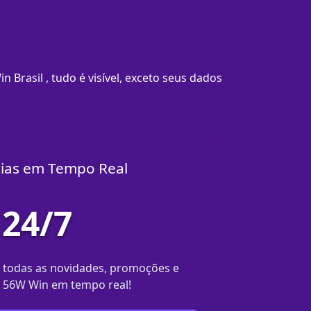
Brasil , tudo é visível, exceto seus dados
cias em Tempo Real
24/7
e todas as novidades, promoções e
 56W Win em tempo real!