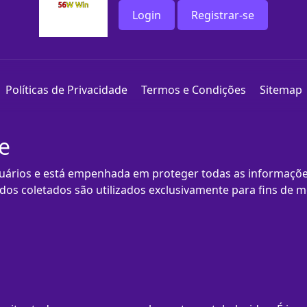
Login
Registrar-se
Políticas de Privacidade
Termos e Condições
Sitemap
de
suários e está empenhada em proteger todas as informaçõe
os coletados são utilizados exclusivamente para fins de m