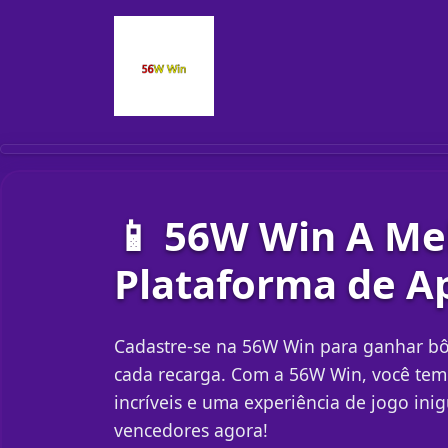
📱 56W Win A Me
Plataforma de A
Cadastre-se na 56W Win para ganhar b
cada recarga. Com a 56W Win, você te
incríveis e uma experiência de jogo inig
vencedores agora!