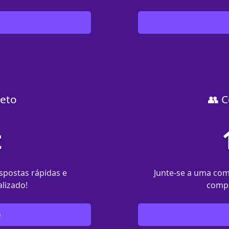
reto
👥 
t
espostas rápidas e
Junte-se a uma com
lizado!
compa
e