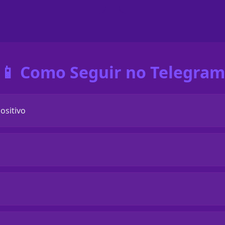
📱 Como Seguir no Telegram
ositivo