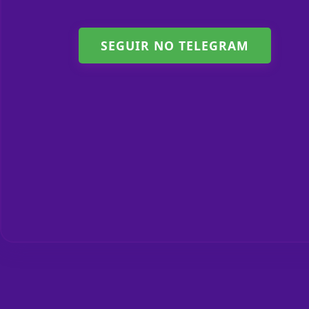
SEGUIR NO TELEGRAM