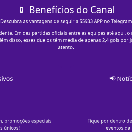
📱 Benefícios do Canal
Descubra as vantagens de seguir a 55933 APP no Telegram
dente. Em dez partidas oficiais entre as equipes até aqui, o
 Além disso, esses duelos têm média de apenas 2,4 gols por
atento.
sivos
📢 Notí
m, promoções especiais
Fique por dentro d
s únicos!
eventos da