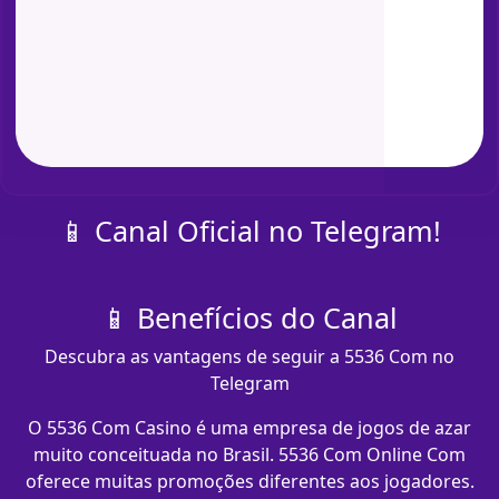
📱 Canal Oficial no Telegram!
📱 Benefícios do Canal
Descubra as vantagens de seguir a 5536 Com no
Telegram
O 5536 Com Casino é uma empresa de jogos de azar
muito conceituada no Brasil. 5536 Com Online Com
oferece muitas promoções diferentes aos jogadores.