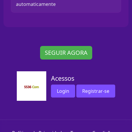
automaticamente
SEGUIR AGORA
Acessos
Login
Registrar-se