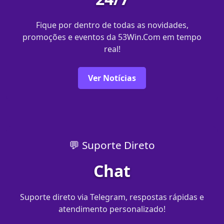
Fique por dentro de todas as novidades,
promoções e eventos da 53Win.Com em tempo
real!
Ver Notícias
💬 Suporte Direto
Chat
Suporte direto via Telegram, respostas rápidas e
atendimento personalizado!