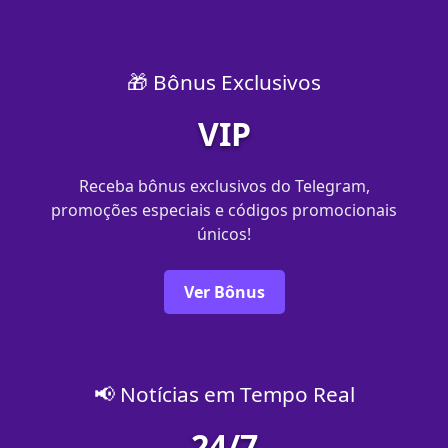
🎁 Bônus Exclusivos
VIP
Receba bônus exclusivos do Telegram,
promoções especiais e códigos promocionais
únicos!
Ver Bônus
📢 Notícias em Tempo Real
24/7