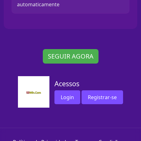
automaticamente
SEGUIR AGORA
Acessos
Login
Registrar-se