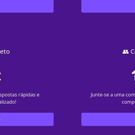
reto
👥 
t
espostas rápidas e
Junte-se a uma com
lizado!
compa
e