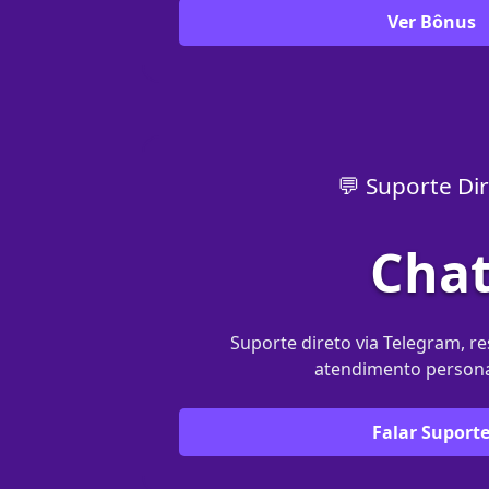
Ver Bônus
💬 Suporte Di
Cha
Suporte direto via Telegram, r
atendimento persona
Falar Suport