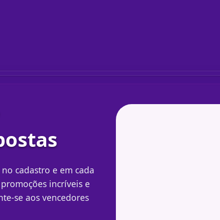
postas
 no cadastro e em cada
 promoções incríveis e
unte-se aos vencedores