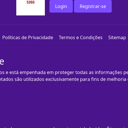
Login
Registrar-se
Políticas de Privacidade
Termos e Condições
Sitemap
de
rios e está empenhada em proteger todas as informações p
tados são utilizados exclusivamente para fins de melhoria