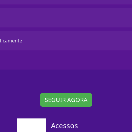
a
aticamente
SEGUIR AGORA
Acessos