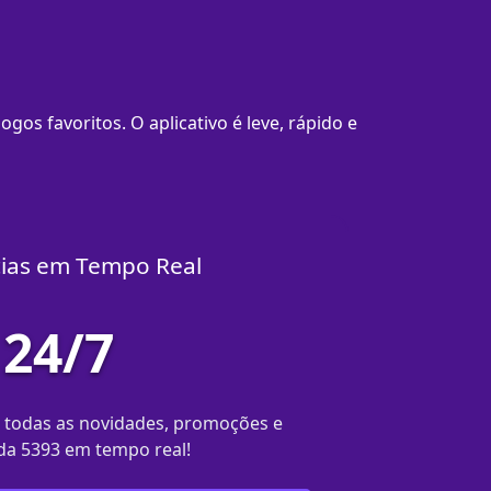
gos favoritos. O aplicativo é leve, rápido e
cias em Tempo Real
24/7
e todas as novidades, promoções e
da 5393 em tempo real!