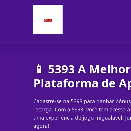
📱 5393 A Melhor
Plataforma de A
Cadastre-se na 5393 para ganhar bônus
recarga. Com a 5393, você tem acesso a
uma experiência de jogo inigualável. J
agora!