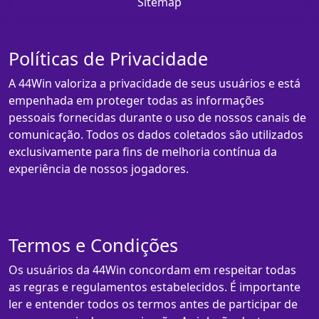
Sitemap
Políticas de Privacidade
A 44Win valoriza a privacidade de seus usuários e está
empenhada em proteger todas as informações
pessoais fornecidas durante o uso de nossos canais de
comunicação. Todos os dados coletados são utilizados
exclusivamente para fins de melhoria contínua da
experiência de nossos jogadores.
Termos e Condições
Os usuários da 44Win concordam em respeitar todas
as regras e regulamentos estabelecidos. É importante
ler e entender todos os termos antes de participar de