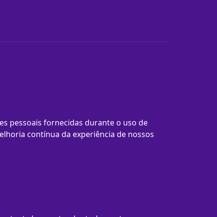
es pessoais fornecidas durante o uso de
elhoria contínua da experiência de nossos