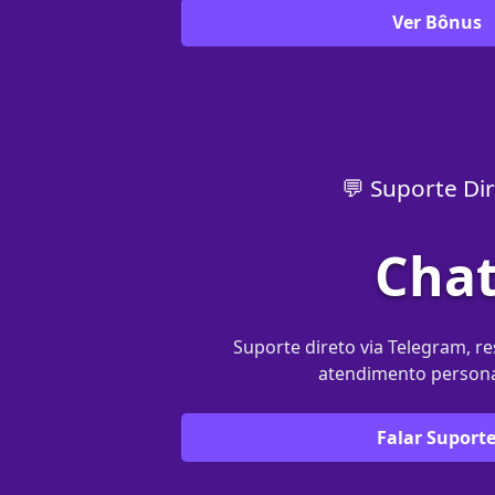
Ver Bônus
💬 Suporte Di
Cha
Suporte direto via Telegram, r
atendimento persona
Falar Suport