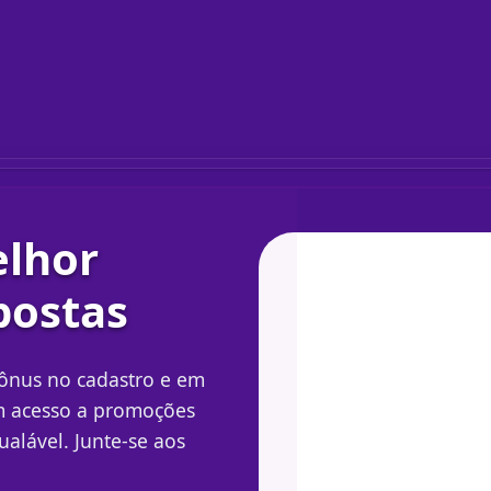
elhor
postas
ônus no cadastro e em
m acesso a promoções
ualável. Junte-se aos