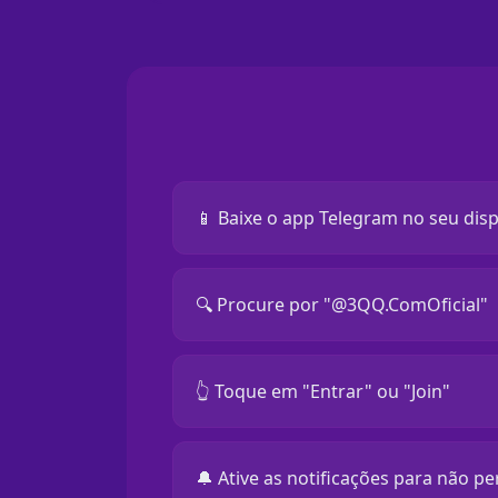
📱 Baixe o app Telegram no seu disp
🔍 Procure por "@3QQ.ComOficial"
👆 Toque em "Entrar" ou "Join"
🔔 Ative as notificações para não p