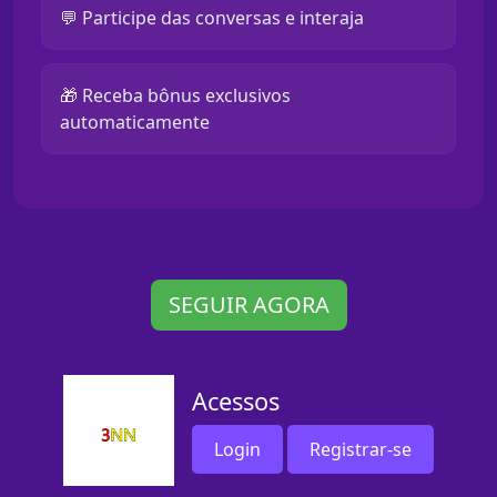
💬 Participe das conversas e interaja
🎁 Receba bônus exclusivos
automaticamente
SEGUIR AGORA
Acessos
Login
Registrar-se