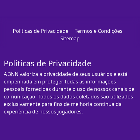
Políticas de Privacidade
Termos e Condições
Sitemap
Políticas de Privacidade
A 3NN valoriza a privacidade de seus usuários e está
empenhada em proteger todas as informações
pessoais fornecidas durante o uso de nossos canais de
comunicação. Todos os dados coletados são utilizados
exclusivamente para fins de melhoria contínua da
experiência de nossos jogadores.