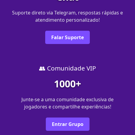
Suporte direto via Telegram, respostas rápidas e
atendimento personalizado!
Falar Suporte
👥 Comunidade VIP
1000+
Junte-se a uma comunidade exclusiva de
jogadores e compartilhe experiências!
Entrar Grupo