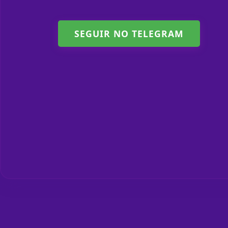
SEGUIR NO TELEGRAM