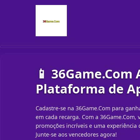
📱 36Game.Com 
Plataforma de A
Cadastre-se na 36Game.Com para ganha
em cada recarga. Com a 36Game.Com, v
promoções incríveis e uma experiência d
Junte-se aos vencedores agora!