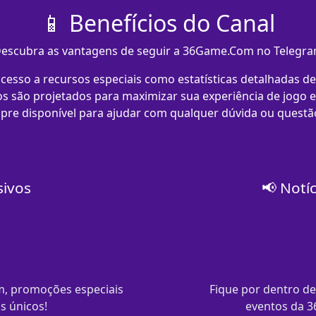
📱 Benefícios do Canal
escubra as vantagens de seguir a 36Game.Com no Telegr
cesso a recursos especiais como estatísticas detalhadas d
rsos são projetados para maximizar sua experiência de jog
pre disponível para ajudar com qualquer dúvida ou questã
sivos
📢 Notí
m, promoções especiais
Fique por dentro d
s únicos!
eventos da 