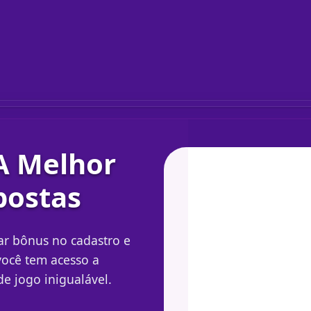
A Melhor
postas
r bônus no cadastro e
ocê tem acesso a
e jogo inigualável.