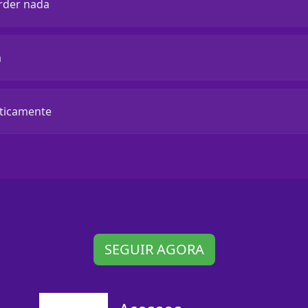
erder nada
a
aticamente
SEGUIR AGORA