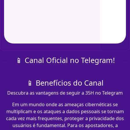
📱 Canal Oficial no Telegram!
📱 Benefícios do Canal
Descubra as vantagens de seguir a 35H no Telegram
Em um mundo onde as ameaças cibernéticas se
multiplicam e os ataques a dados pessoais se tornam
cada vez mais frequentes, proteger a privacidade dos
usuários é fundamental. Para os apostadores, a