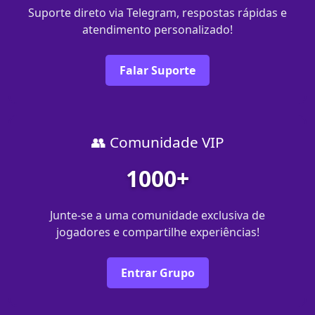
Suporte direto via Telegram, respostas rápidas e
atendimento personalizado!
Falar Suporte
👥 Comunidade VIP
1000+
Junte-se a uma comunidade exclusiva de
jogadores e compartilhe experiências!
Entrar Grupo