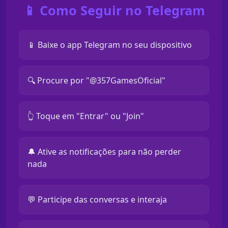
📱 Como Seguir no Telegram
📱 Baixe o app Telegram no seu dispositivo
🔍 Procure por "@357GamesOficial"
👆 Toque em "Entrar" ou "Join"
🔔 Ative as notificações para não perder
nada
💬 Participe das conversas e interaja