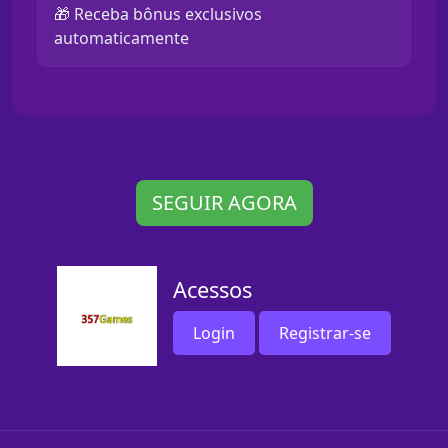
🎁 Receba bônus exclusivos
automaticamente
SEGUIR AGORA
Acessos
Login
Registrar-se