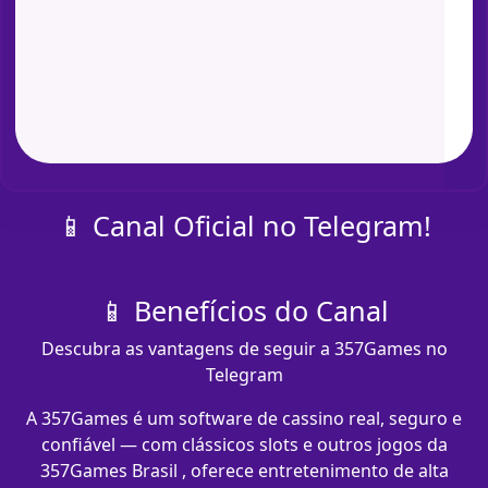
📱 Canal Oficial no Telegram!
📱 Benefícios do Canal
Descubra as vantagens de seguir a 357Games no
Telegram
A 357Games é um software de cassino real, seguro e
confiável — com clássicos slots e outros jogos da
357Games Brasil , oferece entretenimento de alta