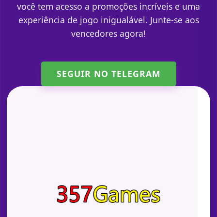
você tem acesso a promoções incríveis e uma
experiência de jogo inigualável. Junte-se aos
vencedores agora!
SEGUIR NO TELEGRAM