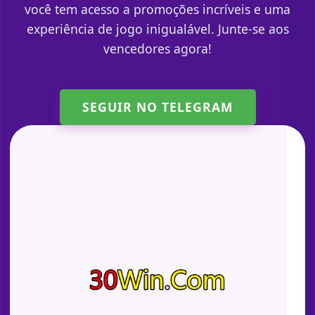
você tem acesso a promoções incríveis e uma
experiência de jogo inigualável. Junte-se aos
vencedores agora!
SEGUIR NO TELEGRAM