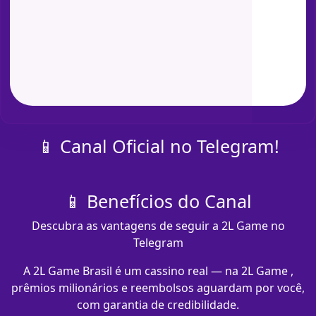
📱 Canal Oficial no Telegram!
📱 Benefícios do Canal
Descubra as vantagens de seguir a 2L Game no
Telegram
A 2L Game Brasil é um cassino real — na 2L Game ,
prêmios milionários e reembolsos aguardam por você,
com garantia de credibilidade.