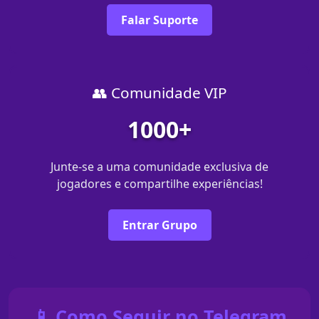
Falar Suporte
👥 Comunidade VIP
1000+
Junte-se a uma comunidade exclusiva de
jogadores e compartilhe experiências!
Entrar Grupo
📱 Como Seguir no Telegram