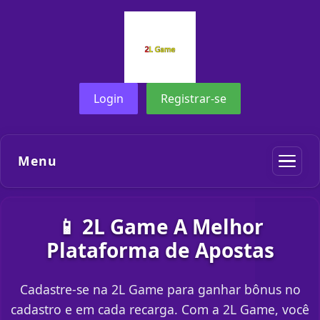
Login
Registrar-se
Menu
📱 2L Game A Melhor
Plataforma de Apostas
Cadastre-se na 2L Game para ganhar bônus no
cadastro e em cada recarga. Com a 2L Game, você