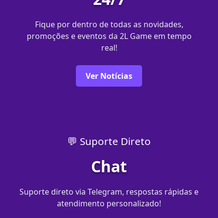
Fique por dentro de todas as novidades,
promoções e eventos da 2L Game em tempo
real!
Ver Notícias
💬 Suporte Direto
Chat
Suporte direto via Telegram, respostas rápidas e
atendimento personalizado!