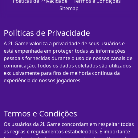
Políticas de Privacidade
Termos e Condições
Sitemap
Políticas de Privacidade
A 2L Game valoriza a privacidade de seus usuários e
está empenhada em proteger todas as informações
pessoais fornecidas durante o uso de nossos canais de
comunicação. Todos os dados coletados são utilizados
exclusivamente para fins de melhoria contínua da
experiência de nossos jogadores.
Termos e Condições
Os usuários da 2L Game concordam em respeitar todas
as regras e regulamentos estabelecidos. É importante