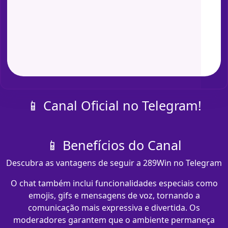
📱 Canal Oficial no Telegram!
📱 Benefícios do Canal
Descubra as vantagens de seguir a 289Win no Telegram
O chat também inclui funcionalidades especiais como
emojis, gifs e mensagens de voz, tornando a
comunicação mais expressiva e divertida. Os
moderadores garantem que o ambiente permaneça