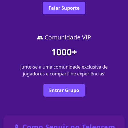
Falar Suporte
👥 Comunidade VIP
1000+
Junte-se a uma comunidade exclusiva de
jogadores e compartilhe experiências!
Entrar Grupo
📱 Como Seguir no Telegram