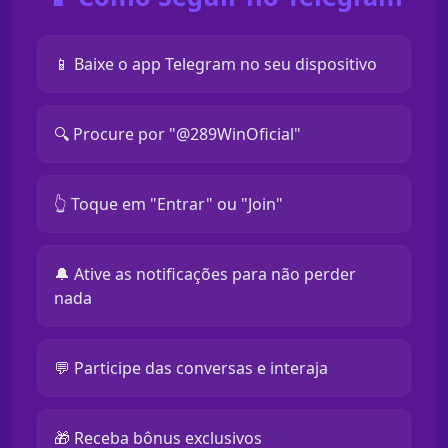
📱 Baixe o app Telegram no seu dispositivo
🔍 Procure por "@289WinOficial"
👆 Toque em "Entrar" ou "Join"
🔔 Ative as notificações para não perder
nada
💬 Participe das conversas e interaja
🎁 Receba bônus exclusivos