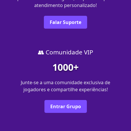
atendimento personalizado!
Falar Suporte
👥 Comunidade VIP
1000+
Junte-se a uma comunidade exclusiva de
jogadores e compartilhe experiências!
Entrar Grupo