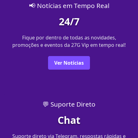
📢 Notícias em Tempo Real
24/7
Fique por dentro de todas as novidades,
promoções e eventos da 27G Vip em tempo real!
Ver Notícias
💬 Suporte Direto
Chat
Suporte direto via Telegram, respostas rápidas e