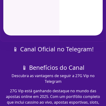
📱 Canal Oficial no Telegram!
📱 Benefícios do Canal
Descubra as vantagens de seguir a 27G Vip no
Telegram
27G Vip está ganhando destaque no mundo das
apostas online em 2025. Com um portfólio completo
que inclui cassino ao vivo, apostas esportivas, slots,