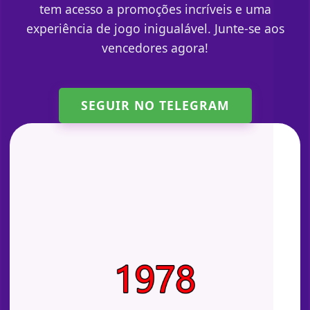
tem acesso a promoções incríveis e uma
experiência de jogo inigualável. Junte-se aos
vencedores agora!
SEGUIR NO TELEGRAM