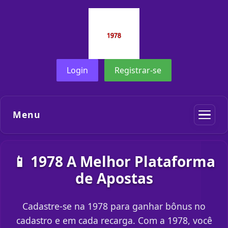
Login
Registrar-se
Menu
📱 1978 A Melhor Plataforma
de Apostas
Cadastre-se na 1978 para ganhar bônus no
cadastro e em cada recarga. Com a 1978, você