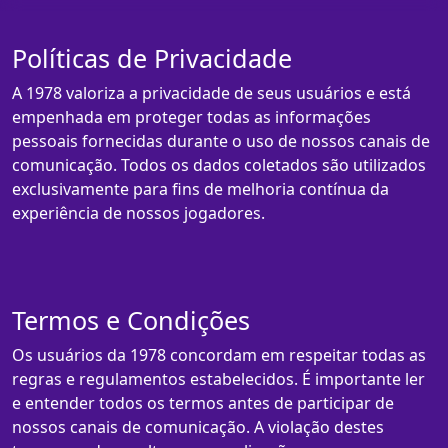
Políticas de Privacidade
A 1978 valoriza a privacidade de seus usuários e está
empenhada em proteger todas as informações
pessoais fornecidas durante o uso de nossos canais de
comunicação. Todos os dados coletados são utilizados
exclusivamente para fins de melhoria contínua da
experiência de nossos jogadores.
Termos e Condições
Os usuários da 1978 concordam em respeitar todas as
regras e regulamentos estabelecidos. É importante ler
e entender todos os termos antes de participar de
nossos canais de comunicação. A violação destes