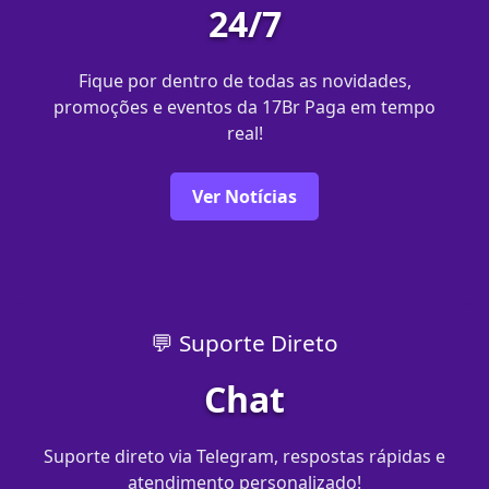
24/7
Fique por dentro de todas as novidades,
promoções e eventos da 17Br Paga em tempo
real!
Ver Notícias
💬 Suporte Direto
Chat
Suporte direto via Telegram, respostas rápidas e
atendimento personalizado!