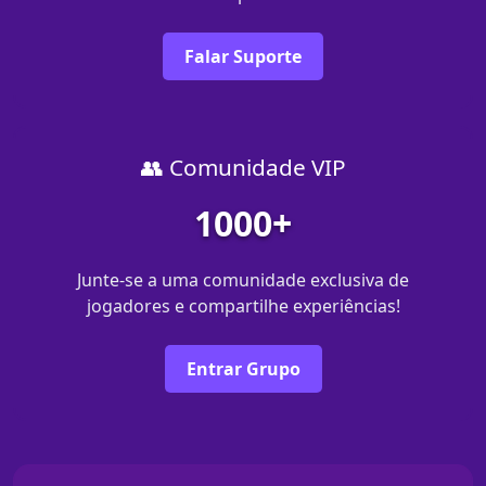
Falar Suporte
👥 Comunidade VIP
1000+
Junte-se a uma comunidade exclusiva de
jogadores e compartilhe experiências!
Entrar Grupo