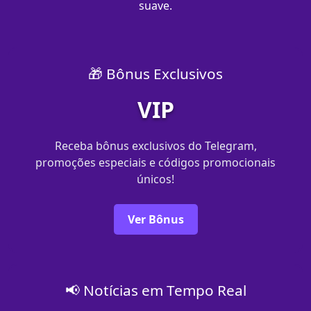
suave.
🎁 Bônus Exclusivos
VIP
Receba bônus exclusivos do Telegram,
promoções especiais e códigos promocionais
únicos!
Ver Bônus
📢 Notícias em Tempo Real