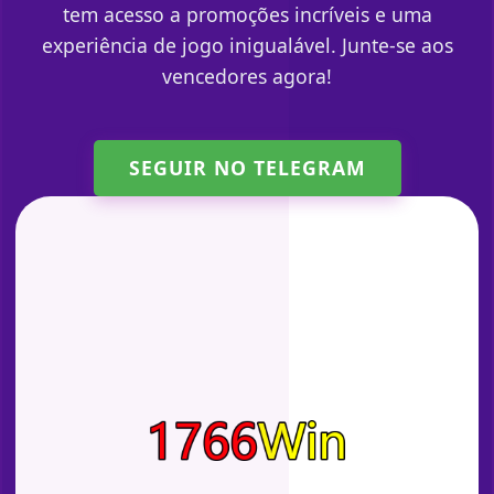
tem acesso a promoções incríveis e uma
experiência de jogo inigualável. Junte-se aos
vencedores agora!
SEGUIR NO TELEGRAM