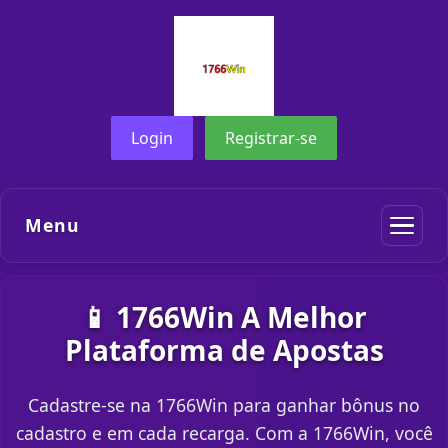
Login
Registrar-se
Menu
📱 1766Win A Melhor
Plataforma de Apostas
Cadastre-se na 1766Win para ganhar bônus no
cadastro e em cada recarga. Com a 1766Win, você