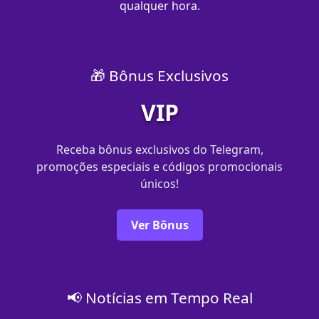
qualquer hora.
🎁 Bônus Exclusivos
VIP
Receba bônus exclusivos do Telegram,
promoções especiais e códigos promocionais
únicos!
Ver Bônus
📢 Notícias em Tempo Real