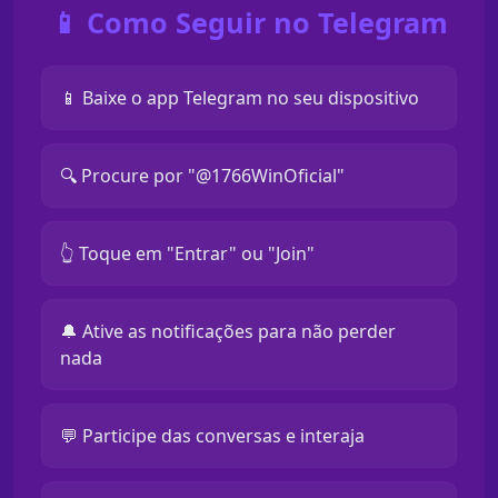
📱 Como Seguir no Telegram
📱 Baixe o app Telegram no seu dispositivo
🔍 Procure por "@1766WinOficial"
👆 Toque em "Entrar" ou "Join"
🔔 Ative as notificações para não perder
nada
💬 Participe das conversas e interaja