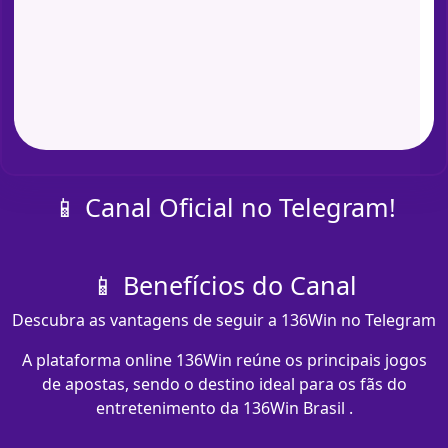
📱 Canal Oficial no Telegram!
📱 Benefícios do Canal
Descubra as vantagens de seguir a 136Win no Telegram
A plataforma online 136Win reúne os principais jogos
de apostas, sendo o destino ideal para os fãs do
entretenimento da 136Win Brasil .