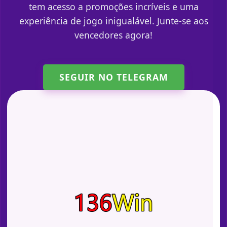
tem acesso a promoções incríveis e uma
experiência de jogo inigualável. Junte-se aos
vencedores agora!
SEGUIR NO TELEGRAM