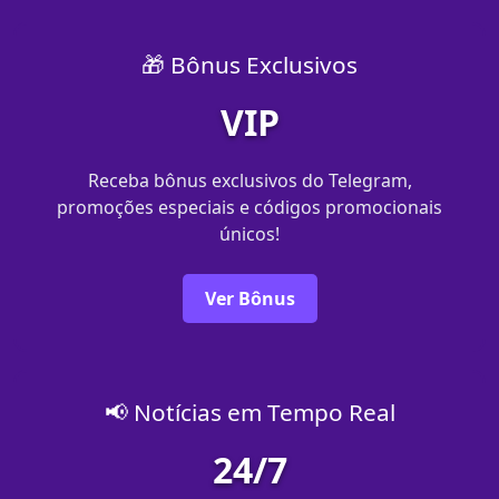
🎁 Bônus Exclusivos
VIP
Receba bônus exclusivos do Telegram,
promoções especiais e códigos promocionais
únicos!
Ver Bônus
📢 Notícias em Tempo Real
24/7