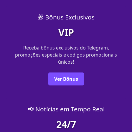
🎁 Bônus Exclusivos
VIP
Receba bônus exclusivos do Telegram,
promoções especiais e códigos promocionais
únicos!
Ver Bônus
📢 Notícias em Tempo Real
24/7