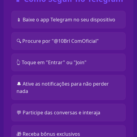
📱 Baixe o app Telegram no seu dispositivo
🔍 Procure por "@10Brl ComOficial"
👆 Toque em "Entrar" ou "Join"
🔔 Ative as notificações para não perder
nada
💬 Participe das conversas e interaja
🎁 Receba bônus exclusivos