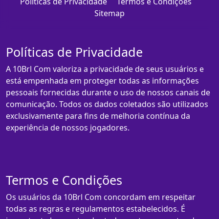
Políticas de Privacidade
Termos e Condições
Sitemap
Políticas de Privacidade
A 10Brl Com valoriza a privacidade de seus usuários e
está empenhada em proteger todas as informações
pessoais fornecidas durante o uso de nossos canais de
comunicação. Todos os dados coletados são utilizados
exclusivamente para fins de melhoria contínua da
experiência de nossos jogadores.
Termos e Condições
Os usuários da 10Brl Com concordam em respeitar
todas as regras e regulamentos estabelecidos. É