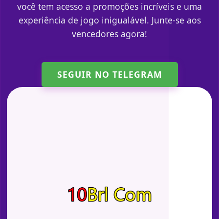
você tem acesso a promoções incríveis e uma
experiência de jogo inigualável. Junte-se aos
vencedores agora!
SEGUIR NO TELEGRAM