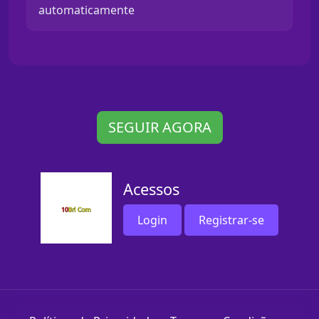
automaticamente
SEGUIR AGORA
Acessos
Login
Registrar-se